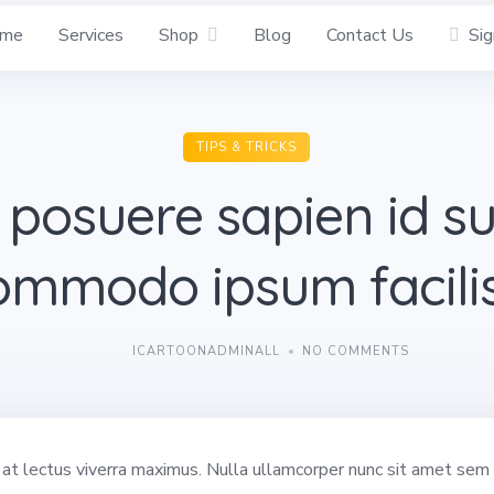
me
Services
Shop
Blog
Contact Us
Sig
TIPS & TRICKS
 posuere sapien id su
ommodo ipsum facilis
ICARTOONADMINALL
NO COMMENTS
l at lectus viverra maximus. Nulla ullamcorper nunc sit amet sem