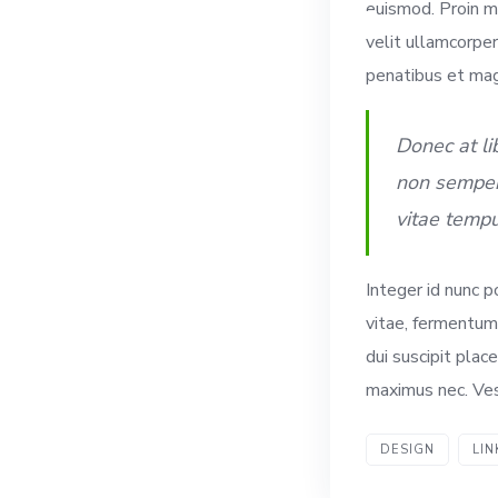
euismod. Proin ma
velit ullamcorper
penatibus et magn
Donec at li
non semper 
vitae tempu
Integer id nunc p
vitae, fermentum 
dui suscipit place
maximus nec. Ves
DESIGN
LIN