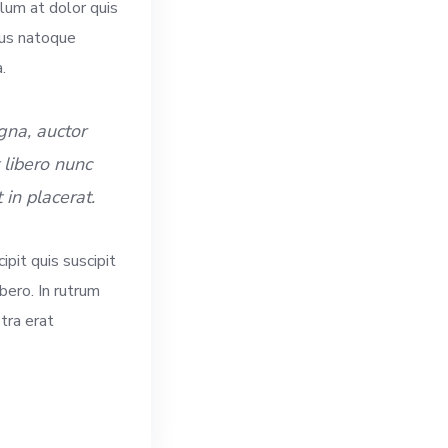
ulum at dolor quis
rius natoque
.
gna, auctor
 libero nunc
 in placerat.
ipit quis suscipit
bero. In rutrum
etra erat