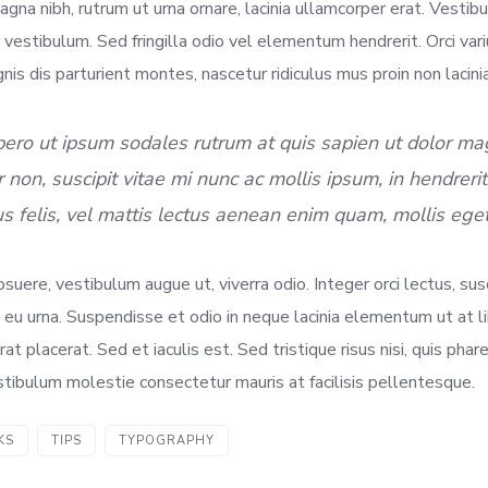
gna nibh, rutrum ut urna ornare, lacinia ullamcorper erat. Vestib
 vestibulum. Sed fringilla odio vel elementum hendrerit. Orci va
is dis parturient montes, nascetur ridiculus mus proin non lacinia
bero ut ipsum sodales rutrum at quis sapien ut dolor ma
non, suscipit vitae mi nunc ac mollis ipsum, in hendrerit
s felis, vel mattis lectus aenean enim quam, mollis eget
osuere, vestibulum augue ut, viverra odio. Integer orci lectus, susc
eu urna. Suspendisse et odio in neque lacinia elementum ut at li
rat placerat. Sed et iaculis est. Sed tristique risus nisi, quis phar
tibulum molestie consectetur mauris at facilisis pellentesque.
KS
TIPS
TYPOGRAPHY