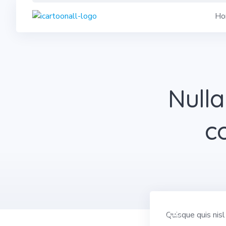
Skip
Ho
to
content
Nulla
c
22
Quisque quis nis
MAY