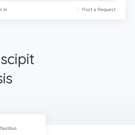
n In
Post a Request
scipit
is
 faucibus